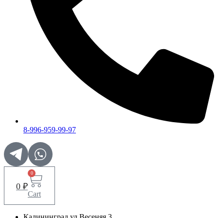
8-996-959-99-97
0
0
₽
Cart
Калининград ул.Весеняя 3