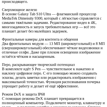
происходящего.
Сверхмощное железо
В основе Galaxy Tab S10 Ultra — флагманский процессор
MediaTek Dimensity 9300, который с лёгкостью справляется с
самыми тяжёлыми задачами. Редактирование видео в 4K,
многозадачность и запуск требовательных игр — всё это
планшет делает без малейших задержек.
Фронтальные камеры для контента и общения
Два фронтальных модуля — 13 МП (широкоугольный) и 8 МП
(сверхширокоугольный) обеспечивают чёткие видеозвонки и
отличные селфи. Даже при плохом освещении изображение
остаётся чётким и насыщенным.
Перо, раскрывающее творческий потенциал
В комплекте идёт S Pen — чувствительное к нажатию и
наклону цифровое перо. С его помощью можно создавать
эскизы, делать заметки или редактировать изображения с
максимальной точностью. Функция распознавания почерка
упрощает работу и делает её ещё эффективнее.
Режим DeX и защита IP68
С помощью режима DeX планшет превращается в
полноценный компьютер. Подключите монитор, клавиатуру и