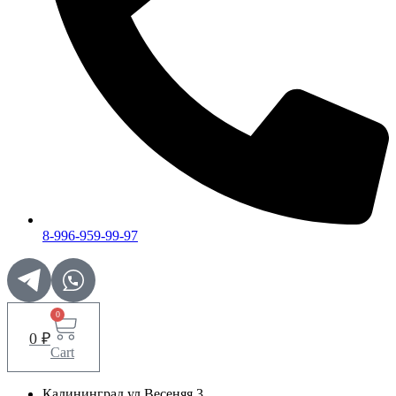
8-996-959-99-97
0
0
₽
Cart
Калининград ул.Весеняя 3