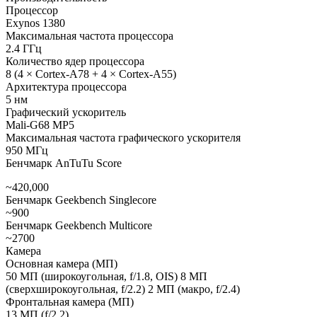
Процессор
Exynos 1380
Максимальная частота процессора
2.4 ГГц
Количество ядер процессора
8 (4 × Cortex-A78 + 4 × Cortex-A55)
Архитектура процессора
5 нм
Графический ускоритель
Mali-G68 MP5
Максимальная частота графического ускорителя
950 МГц
Бенчмарк AnTuTu Score
~420,000
Бенчмарк Geekbench Singlecore
~900
Бенчмарк Geekbench Multicore
~2700
Камера
Основная камера (МП)
50 МП (широкоугольная, f/1.8, OIS) 8 МП
(сверхширокоугольная, f/2.2) 2 МП (макро, f/2.4)
Фронтальная камера (МП)
13 МП (f/2.2)