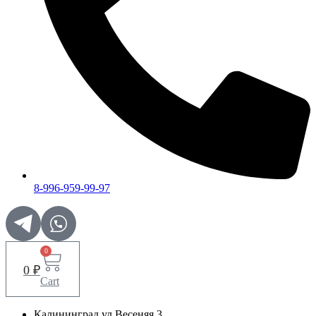
8-996-959-99-97
0
0
₽
Cart
Калининград ул.Весеняя 3