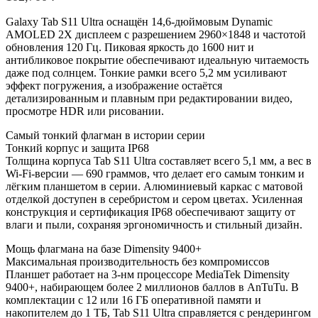
Galaxy Tab S11 Ultra оснащён 14,6-дюймовым Dynamic
AMOLED 2X дисплеем с разрешением 2960×1848 и частотой
обновления 120 Гц. Пиковая яркость до 1600 нит и
антибликовое покрытие обеспечивают идеальную читаемость
даже под солнцем. Тонкие рамки всего 5,2 мм усиливают
эффект погружения, а изображение остаётся
детализированным и плавным при редактировании видео,
просмотре HDR или рисовании.
Самый тонкий флагман в истории серии
Тонкий корпус и защита IP68
Толщина корпуса Tab S11 Ultra составляет всего 5,1 мм, а вес в
Wi-Fi-версии — 690 граммов, что делает его самым тонким и
лёгким планшетом в серии. Алюминиевый каркас с матовой
отделкой доступен в серебристом и сером цветах. Усиленная
конструкция и сертификация IP68 обеспечивают защиту от
влаги и пыли, сохраняя эргономичность и стильный дизайн.
Мощь флагмана на базе Dimensity 9400+
Максимальная производительность без компромиссов
Планшет работает на 3-нм процессоре MediaTek Dimensity
9400+, набирающем более 2 миллионов баллов в AnTuTu. В
комплектации с 12 или 16 ГБ оперативной памяти и
накопителем до 1 ТБ, Tab S11 Ultra справляется с рендерингом