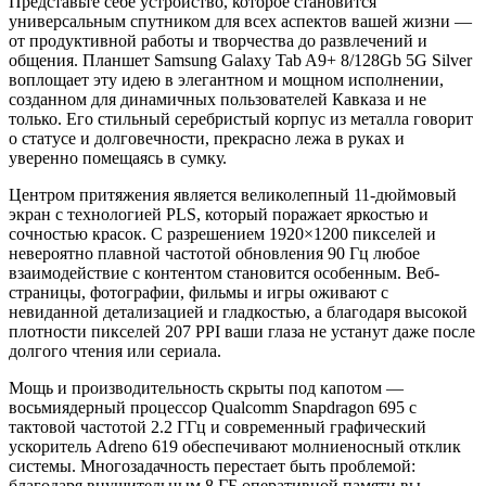
Представьте себе устройство, которое становится
универсальным спутником для всех аспектов вашей жизни —
от продуктивной работы и творчества до развлечений и
общения. Планшет Samsung Galaxy Tab A9+ 8/128Gb 5G Silver
воплощает эту идею в элегантном и мощном исполнении,
созданном для динамичных пользователей Кавказа и не
только. Его стильный серебристый корпус из металла говорит
о статусе и долговечности, прекрасно лежа в руках и
уверенно помещаясь в сумку.
Центром притяжения является великолепный 11-дюймовый
экран с технологией PLS, который поражает яркостью и
сочностью красок. С разрешением 1920×1200 пикселей и
невероятно плавной частотой обновления 90 Гц любое
взаимодействие с контентом становится особенным. Веб-
страницы, фотографии, фильмы и игры оживают с
невиданной детализацией и гладкостью, а благодаря высокой
плотности пикселей 207 PPI ваши глаза не устанут даже после
долгого чтения или сериала.
Мощь и производительность скрыты под капотом —
восьмиядерный процессор Qualcomm Snapdragon 695 с
тактовой частотой 2.2 ГГц и современный графический
ускоритель Adreno 619 обеспечивают молниеносный отклик
системы. Многозадачность перестает быть проблемой:
благодаря внушительным 8 ГБ оперативной памяти вы