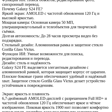
синхронный перевод.
Почему Galaxy S24 FE?
Яркий экран: AMOLED с частотой обновления 120 Гц и
высокой яркостью.
Мощная камера: Основная камера 50 МП,
ультраширокоугольный и телеобъектив для творческой
съёмки.
Долгая автономность: До 28 часов просмотра видео без
подзарядки.
Стильный дизайн: Алюминиевая рамка и защитное стекло
Gorilla Glass Victus.
Функции ИИ: Умные возможности для поиска,
редактирования и перевода.
Дизайн: стиль и надёжность
Galaxy S24 FE выделяется элегантным дизайном с
алюминиевой рамкой, которая защищает корпус от царапин.
Плоские боковые грани обеспечивают удобный и надёжный
хват. Защитное стекло Gorilla Glass Victus делает устройство
устойчивым к повреждениям.
Экран: яркость и плавность
6,7-дюймовый AMOLED-дисплей с разрешением Full HD+ и
частотой обновления 120 Гц обеспечивает яркое и чёткое
изображение. Пиковая яркость 1900 нит позволяет комфортно
использовать смартфон даже под прямыми солнечными