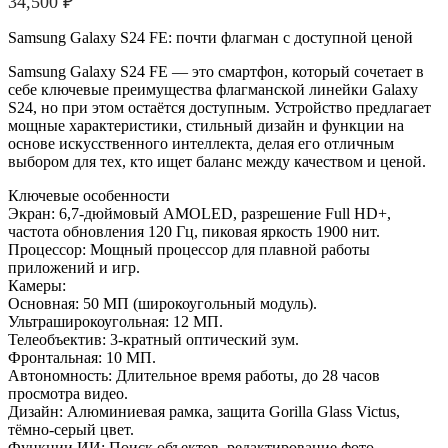
34,500
₽
Samsung Galaxy S24 FE: почти флагман с доступной ценой
Samsung Galaxy S24 FE — это смартфон, который сочетает в
себе ключевые преимущества флагманской линейки Galaxy
S24, но при этом остаётся доступным. Устройство предлагает
мощные характеристики, стильный дизайн и функции на
основе искусственного интеллекта, делая его отличным
выбором для тех, кто ищет баланс между качеством и ценой.
Ключевые особенности
Экран: 6,7-дюймовый AMOLED, разрешение Full HD+,
частота обновления 120 Гц, пиковая яркость 1900 нит.
Процессор: Мощный процессор для плавной работы
приложений и игр.
Камеры:
Основная: 50 МП (широкоугольный модуль).
Ультраширокоугольная: 12 МП.
Телеобъектив: 3-кратный оптический зум.
Фронтальная: 10 МП.
Автономность: Длительное время работы, до 28 часов
просмотра видео.
Дизайн: Алюминиевая рамка, защита Gorilla Glass Victus,
тёмно-серый цвет.
Функции ИИ: Поиск объектов, редактирование фото,