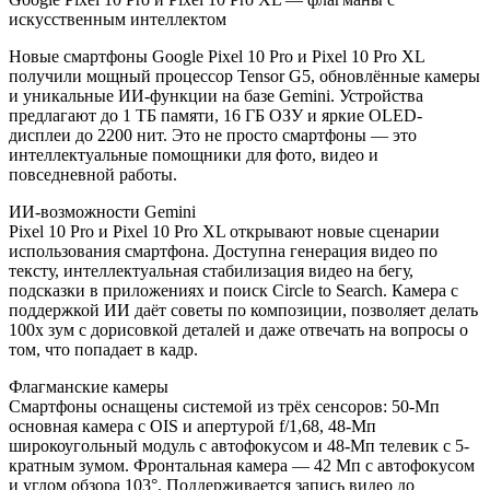
искусственным интеллектом
Новые смартфоны Google Pixel 10 Pro и Pixel 10 Pro XL
получили мощный процессор Tensor G5, обновлённые камеры
и уникальные ИИ-функции на базе Gemini. Устройства
предлагают до 1 ТБ памяти, 16 ГБ ОЗУ и яркие OLED-
дисплеи до 2200 нит. Это не просто смартфоны — это
интеллектуальные помощники для фото, видео и
повседневной работы.
ИИ-возможности Gemini
Pixel 10 Pro и Pixel 10 Pro XL открывают новые сценарии
использования смартфона. Доступна генерация видео по
тексту, интеллектуальная стабилизация видео на бегу,
подсказки в приложениях и поиск Circle to Search. Камера с
поддержкой ИИ даёт советы по композиции, позволяет делать
100х зум с дорисовкой деталей и даже отвечать на вопросы о
том, что попадает в кадр.
Флагманские камеры
Смартфоны оснащены системой из трёх сенсоров: 50-Мп
основная камера с OIS и апертурой f/1,68, 48-Мп
широкоугольный модуль с автофокусом и 48-Мп телевик с 5-
кратным зумом. Фронтальная камера — 42 Мп с автофокусом
и углом обзора 103°. Поддерживается запись видео до