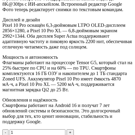
8K@30fps с ИИ-апскейлом. Встроенный редактор Google
Фото теперь редактирует снимки по текстовым командам.
Дисплей и дизайн
Pixel 10 Pro оснащён 6,3-дюймовым LTPO OLED-дисплеем
2856×1280, а Pixel 10 Pro XL — 6,8-дюймовым экраном
2992×1344. Оба дисплея Super Actua поддерживают
адаптивную частоту и пиковую яркость 2200 нит, обеспечивая
отличную читаемость даже под солнцем.
Мощность и автономность
Флагманы работают на процессоре Tensor G5, который стал на
25% быстрее по CPU и на 60% — по TPU. Смартфоны
комплектуются 16 ГБ ОЗУ и накопителем до 1 ТБ стандарта
Zoned UFS. Аккумулятор Pixel 10 Pro имеет ёмкость 4870
мА·ч, а Pixel 10 Pro XL — 5200 мА·ч, поддерживается
магнитная зарядка Qi2 до 25 Вт.
Обновления и надёжность
Смартфоны работают на Android 16 и получат 7 лет
обновлений системы и безопасности. Это долгосрочный
выбор для тех, кто ценит инновации, стабильность и
поддержку Google.