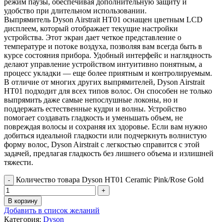
режим паузы, обеспечивая дополнительную защиту и
удобство при длительном использовании.
Выпрямитель Dyson Airstrait HT01 оснащен цветным LCD
дисплеем, который отображает текущие настройки
устройства. Этот экран дает четкое представление о
температуре и потоке воздуха, позволяя вам всегда быть в
курсе состояния прибора. Удобный интерфейс и наглядность
делают управление устройством интуитивно понятным, а
процесс укладки — еще более приятным и контролируемым.
В отличие от многих других выпрямителей, Dyson Airstrait
HT01 подходит для всех типов волос. Он способен не только
выпрямить даже самые непослушные локоны, но и
поддержать естественные кудри и волны. Устройство
помогает создавать гладкость и уменьшать объем, не
повреждая волосы и сохраняя их здоровье. Если вам нужно
добиться идеальной гладкости или подчеркнуть волнистую
форму волос, Dyson Airstrait с легкостью справится с этой
задачей, предлагая гладкость без лишнего объема и излишней
тяжести.
Количество товара Dyson HT01 Ceramic Pink/Rose Gold
В корзину
Добавить в список желаний
Категория:
Dyson