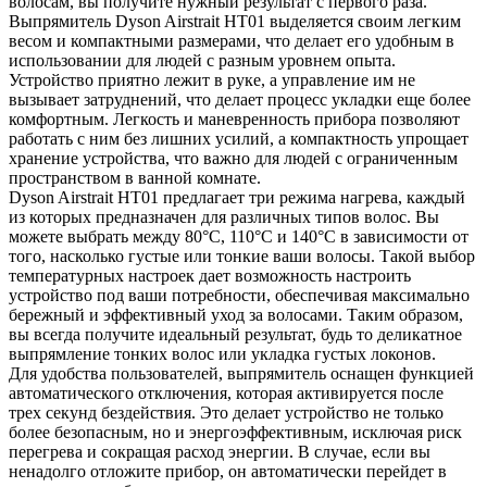
волосам, вы получите нужный результат с первого раза.
Выпрямитель Dyson Airstrait HT01 выделяется своим легким
весом и компактными размерами, что делает его удобным в
использовании для людей с разным уровнем опыта.
Устройство приятно лежит в руке, а управление им не
вызывает затруднений, что делает процесс укладки еще более
комфортным. Легкость и маневренность прибора позволяют
работать с ним без лишних усилий, а компактность упрощает
хранение устройства, что важно для людей с ограниченным
пространством в ванной комнате.
Dyson Airstrait HT01 предлагает три режима нагрева, каждый
из которых предназначен для различных типов волос. Вы
можете выбрать между 80°C, 110°C и 140°C в зависимости от
того, насколько густые или тонкие ваши волосы. Такой выбор
температурных настроек дает возможность настроить
устройство под ваши потребности, обеспечивая максимально
бережный и эффективный уход за волосами. Таким образом,
вы всегда получите идеальный результат, будь то деликатное
выпрямление тонких волос или укладка густых локонов.
Для удобства пользователей, выпрямитель оснащен функцией
автоматического отключения, которая активируется после
трех секунд бездействия. Это делает устройство не только
более безопасным, но и энергоэффективным, исключая риск
перегрева и сокращая расход энергии. В случае, если вы
ненадолго отложите прибор, он автоматически перейдет в